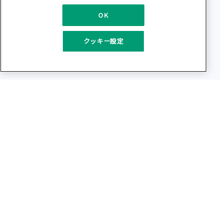
OK
クッキー設定
IIJプライバシー保護規制対応支援ツールポータ
ル
OneTrustクッキー同意管理バナーは、近年規制が強まる
GDPR/ePrivacy指令やCCPA等各国のプライバシー保護規制が求め
るクッキー規制に対応したクッキー(Cookie)同意管理ソリューショ
ンです。
私たち株式会社インターネットイニシアティブ（IIJ）は米国
OneTrust社認定販売パートナ－です。このページでは、世界で
75,000以上のWebサイトで導入されているOneTrust社のクッキー